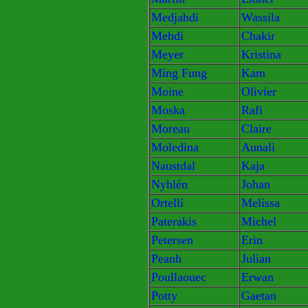
Medjahdi
Wassila
Mehdi
Chakir
Meyer
Kristina
Ming Fung
Kam
Moine
Olivier
Moska
Rafi
Moreau
Claire
Moledina
Aunali
Naustdal
Kaja
Nyhlén
Johan
Ortelli
Melissa
Paterakis
Michel
Petersen
Erin
Peanh
Julian
Poullaouec
Erwan
Potty
Gaetan