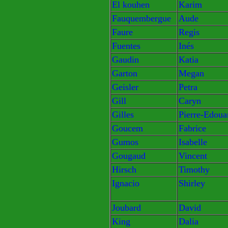
El kouhen
Karim
Fauquembergue
Aude
Faure
Regis
Fuentes
Inés
Gaudin
Katia
Garton
Megan
Geisler
Petra
Gill
Caryn
Gilles
Pierre-Edoua
Goucem
Fabrice
Gumos
Isabelle
Gougaud
Vincent
Hirsch
Timothy
Ignacio
Shirley
Joubard
David
King
Dalia