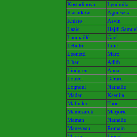
Kostadinova
Lyudmila
Kwiatkow
Agnieszka
Khisto
Asvin
Lazic
Hajdi Samue
Laumaillé
Gael
Lebidre
Julie
Leonetti
Marc
L'har
Adith
Lindgren
Anna
Louvet
Gérard
Lognoul
Nathalie
Madar
Ksenija
Malinder
Toor
Mamezarek
Marjorie
Maman
Nathalie
Maneveau
Romain
Martin
Lionel