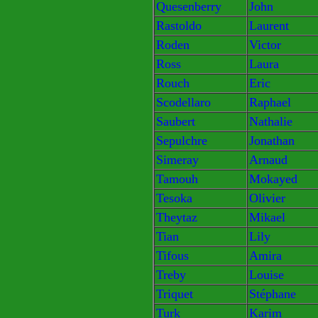
Quesenberry
John
Rastoldo
Laurent
Roden
Victor
Ross
Laura
Rouch
Eric
Scodellaro
Raphael
Saubert
Nathalie
Sepulchre
Jonathan
Simeray
Arnaud
Tamouh
Mokayed
Tesoka
Olivier
Theytaz
Mikael
Tian
Lily
Tifous
Amira
Treby
Louise
Triquet
Stéphane
Turk
Karim