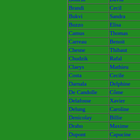
Brandi
Cecil
Bukvi
Sandra
Buzzo
Elisa
Camus
Thomas
Carreau
Benoit
Chesne
Thibaut
Chudzik
Rafal
Claeys
Mathieu
Costa
Cecile
Darnala
Delphine
De Candolle
Côme
Delafosse
Xavier
Delung
Caroline
Denicolay
Billie
Drabo
Maxime
Dupont
Capucine